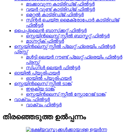
മടക്കാവുന്ന കാട്രിഡ്ജ് ഫിൽട്ടർ
വയർ വുണ്ട് കാട്രിഡ്ജ് ഫിൽട്ടർ
മെറ്റൽ കാട്രിഡ്ജ് ഫിൽട്ടർ
സിന്റർ ചെയ്ത മൈക്രോപോർ കാട്രിഡ്ജ്
ഫിൽട്ടർ
പൈപ്പ്‌ലൈൻ ബാസ്‌ക്കറ്റ് ഫിൽട്ടർ
സ്റ്റെയിൻലെസ്സ് സ്റ്റീൽ ബാസ്കറ്റ് ഫിൽട്ടർ
മാഗ്നറ്റിക് ഫിൽട്ടർ
സ്റ്റെയിൻലെസ്സ് സ്റ്റീൽ പ്ലേറ്റ് ഫ്രെയിം ഫിൽട്ടർ
പ്രസ്സ്
മൾട്ടി ലെയർ റൗണ്ട് പ്ലേറ്റ് ഫ്രെയിം ഫിൽട്ടർ
പ്രസ്സ്
സിംഗിൾ ലെയർ ഫിൽട്ടർ
ഓയിൽ പ്യൂരിഫയർ
ഓയിൽ പ്യൂരിഫയർ
സ്റ്റെയിൻലെസ് സ്റ്റീൽ ടാങ്ക്
ഇളകിയ ടാങ്ക്
സ്റ്റെയിൻലെസ് സ്റ്റീൽ സ്റ്റോറേജ് ടാങ്ക്
വാക്വം ഫിൽട്ടർ
വാക്വം ഫിൽട്ടർ
തിരഞ്ഞെടുത്ത ഉൽപ്പന്നം