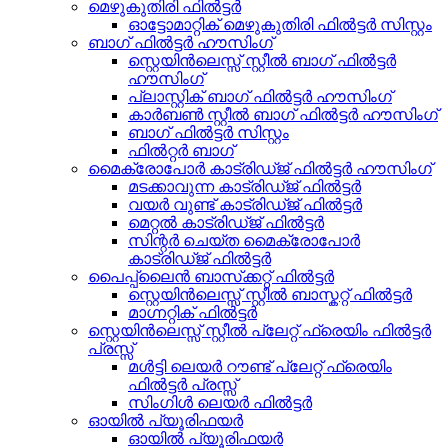
മെഴുകുതിരി ഫിൽട്ടർ
ഓട്ടോമാറ്റിക് മെഴുകുതിരി ഫിൽട്ടർ സിസ്റ്റം
ബാഗ് ഫിൽട്ടർ ഹൗസിംഗ്
സ്റ്റെയിൻലെസ്സ് സ്റ്റീൽ ബാഗ് ഫിൽട്ടർ
ഹൗസിംഗ്
പ്ലാസ്റ്റിക് ബാഗ് ഫിൽട്ടർ ഹൗസിംഗ്
കാർബൺ സ്റ്റീൽ ബാഗ് ഫിൽട്ടർ ഹൗസിംഗ്
ബാഗ് ഫിൽട്ടർ സിസ്റ്റം
ഫിൽറ്റർ ബാഗ്
മൈക്രോപോർ കാട്രിഡ്ജ് ഫിൽട്ടർ ഹൗസിംഗ്
മടക്കാവുന്ന കാട്രിഡ്ജ് ഫിൽട്ടർ
വയർ വുണ്ട് കാട്രിഡ്ജ് ഫിൽട്ടർ
മെറ്റൽ കാട്രിഡ്ജ് ഫിൽട്ടർ
സിന്റർ ചെയ്ത മൈക്രോപോർ
കാട്രിഡ്ജ് ഫിൽട്ടർ
പൈപ്പ്‌ലൈൻ ബാസ്‌ക്കറ്റ് ഫിൽട്ടർ
സ്റ്റെയിൻലെസ്സ് സ്റ്റീൽ ബാസ്കറ്റ് ഫിൽട്ടർ
മാഗ്നറ്റിക് ഫിൽട്ടർ
സ്റ്റെയിൻലെസ്സ് സ്റ്റീൽ പ്ലേറ്റ് ഫ്രെയിം ഫിൽട്ടർ
പ്രസ്സ്
മൾട്ടി ലെയർ റൗണ്ട് പ്ലേറ്റ് ഫ്രെയിം
ഫിൽട്ടർ പ്രസ്സ്
സിംഗിൾ ലെയർ ഫിൽട്ടർ
ഓയിൽ പ്യൂരിഫയർ
ഓയിൽ പ്യൂരിഫയർ