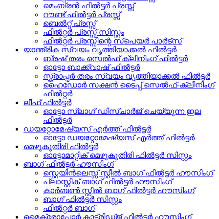
മെംബ്രൻ ഫിൽട്ടർ പ്രസ്സ്
റൗണ്ട് ഫിൽട്ടർ പ്രസ്സ്
ബെൽറ്റ് പ്രസ്സ്
ഫിൽറ്റർ പ്രസ്സ് സിസ്റ്റം
ഫിൽറ്റർ പ്രസ്സിന്റെ സ്പെയർ പാർട്സ്
യാന്ത്രിക സ്വയം വൃത്തിയാക്കൽ ഫിൽട്ടർ
ബ്രഷ് തരം സെൽഫ് ക്ലീനിംഗ് ഫിൽട്ടർ
ഓട്ടോ ബാക്ക്‌വാഷ് ഫിൽട്ടർ
സ്ക്രാപ്പർ തരം സ്വയം വൃത്തിയാക്കൽ ഫിൽട്ടർ
ഹൈഡോർ സക്ഷൻ ടൈപ്പ് സെൽഫ്-ക്ലീനിംഗ്
ഫിൽറ്റർ
ലീഫ് ഫിൽട്ടർ
ഓട്ടോ സ്ലാഗ് ഡിസ്ചാർജ് ചെയ്യുന്ന ഇല
ഫിൽട്ടർ
ഡയറ്റോമേഷ്യസ് എർത്ത് ഫിൽട്ടർ
ഓട്ടോ ഡയറ്റോമേഷ്യസ് എർത്ത് ഫിൽട്ടർ
മെഴുകുതിരി ഫിൽട്ടർ
ഓട്ടോമാറ്റിക് മെഴുകുതിരി ഫിൽട്ടർ സിസ്റ്റം
ബാഗ് ഫിൽട്ടർ ഹൗസിംഗ്
സ്റ്റെയിൻലെസ്സ് സ്റ്റീൽ ബാഗ് ഫിൽട്ടർ ഹൗസിംഗ്
പ്ലാസ്റ്റിക് ബാഗ് ഫിൽട്ടർ ഹൗസിംഗ്
കാർബൺ സ്റ്റീൽ ബാഗ് ഫിൽട്ടർ ഹൗസിംഗ്
ബാഗ് ഫിൽട്ടർ സിസ്റ്റം
ഫിൽറ്റർ ബാഗ്
മൈക്രോപോർ കാട്രിഡ്ജ് ഫിൽട്ടർ ഹൗസിംഗ്