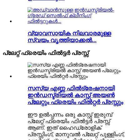
വ്യാവസായിക നിലവാരമുള്ള
സ്വയം വൃത്തിയാക്കൽ...
പ്ലേറ്റ് ഫ്രെയിം ഫിൽട്ടർ പ്രസ്സ്
സസ്യ എണ്ണ ഫിൽട്രേഷനായി
ഇൻഡസ്ട്രിയൽ കാസ്റ്റ് അയൺ
പ്ലേറ്റും ഫ്രെയിം ഫിൽറ്റർ പ്രസ്സും
ഈ ഉൽപ്പന്നം ഒരു കാസ്റ്റ് ഇരുമ്പ്
പ്ലേറ്റ് ഫ്രെയിം ഫിൽട്ടർ പ്രസ്സ്
ആണ്. ഇത് ഹൈഡ്രോളിക്
പ്രസ്സിംഗ്, മാനുവൽ പ്ലേറ്റ് പുള്ളിംഗ്,