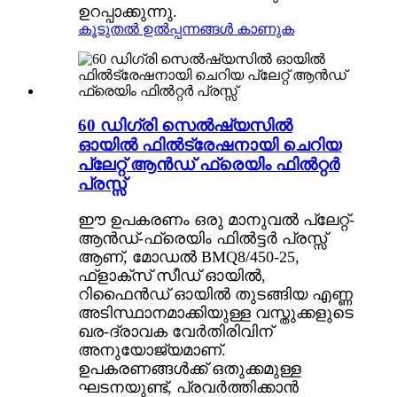
ഉറപ്പാക്കുന്നു.
കൂടുതൽ ഉൽപ്പന്നങ്ങൾ കാണുക
60 ഡിഗ്രി സെൽഷ്യസിൽ
ഓയിൽ ഫിൽട്രേഷനായി ചെറിയ
പ്ലേറ്റ് ആൻഡ് ഫ്രെയിം ഫിൽറ്റർ
പ്രസ്സ്
ഈ ഉപകരണം ഒരു മാനുവൽ പ്ലേറ്റ്-
ആൻഡ്-ഫ്രെയിം ഫിൽട്ടർ പ്രസ്സ്
ആണ്, മോഡൽ BMQ8/450-25,
ഫ്ളാക്സ് സീഡ് ഓയിൽ,
റിഫൈൻഡ് ഓയിൽ തുടങ്ങിയ എണ്ണ
അടിസ്ഥാനമാക്കിയുള്ള വസ്തുക്കളുടെ
ഖര-ദ്രാവക വേർതിരിവിന്
അനുയോജ്യമാണ്.
ഉപകരണങ്ങൾക്ക് ഒതുക്കമുള്ള
ഘടനയുണ്ട്, പ്രവർത്തിക്കാൻ