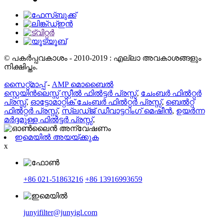
© പകർപ്പവകാശം - 2010-2019 : എല്ലാ അവകാശങ്ങളും
നിക്ഷിപ്തം.
സൈറ്റ്മാപ്പ്
-
AMP മൊബൈൽ
സ്റ്റെയിൻലെസ്സ് സ്റ്റീൽ ഫിൽട്ടർ പ്രസ്സ്
,
ചേംബർ ഫിൽറ്റർ
പ്രസ്സ്
,
ഓട്ടോമാറ്റിക് ചേംബർ ഫിൽറ്റർ പ്രസ്സ്
,
ബെൽറ്റ്
ഫിൽറ്റർ പ്രസ്സ്
,
സ്ലഡ്ജ് ഡീവാട്ടറിംഗ് മെഷീൻ
,
ഉയർന്ന
മർദ്ദമുള്ള ഫിൽട്ടർ പ്രസ്സ്
,
ഇമെയിൽ അയയ്ക്കുക
x
+86 021-51863216
+86 13916993659
junyifilter@junyigl.com