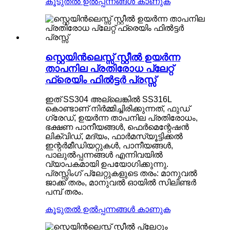
കൂടുതൽ ഉൽപ്പന്നങ്ങൾ കാണുക
സ്റ്റെയിൻലെസ്സ് സ്റ്റീൽ ഉയർന്ന
താപനില പ്രതിരോധ പ്ലേറ്റ്
ഫ്രെയിം ഫിൽട്ടർ പ്രസ്സ്
ഇത് SS304 അല്ലെങ്കിൽ SS316L
കൊണ്ടാണ് നിർമ്മിച്ചിരിക്കുന്നത്, ഫുഡ്
ഗ്രേഡ്, ഉയർന്ന താപനില പ്രതിരോധം,
ഭക്ഷണ പാനീയങ്ങൾ, ഫെർമെന്റേഷൻ
ലിക്വിഡ്, മദ്യം, ഫാർമസ്യൂട്ടിക്കൽ
ഇന്റർമീഡിയറ്റുകൾ, പാനീയങ്ങൾ,
പാലുൽപ്പന്നങ്ങൾ എന്നിവയിൽ
വ്യാപകമായി ഉപയോഗിക്കുന്നു.
പ്രസ്സിംഗ് പ്ലേറ്റുകളുടെ തരം: മാനുവൽ
ജാക്ക് തരം, മാനുവൽ ഓയിൽ സിലിണ്ടർ
പമ്പ് തരം.
കൂടുതൽ ഉൽപ്പന്നങ്ങൾ കാണുക