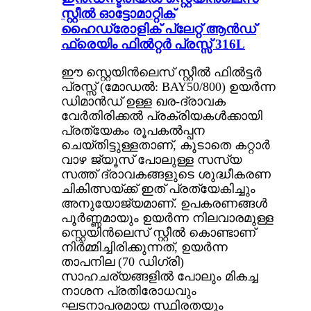
സ്റ്റീൽ ഓട്ടോമാറ്റിക്
ഹൈഡ്രോളിക് പ്ലേറ്റ് ആൻഡ്
ഫ്രെയിം ഫിൽറ്റർ പ്രസ്സ് 316L
ഈ സ്റ്റെയിൻലെസ് സ്റ്റീൽ ഫിൽട്ടർ
പ്രസ്സ് (മോഡൽ: BAY50/800) ഉയർന്ന
ഡിമാൻഡ് ഉള്ള ഖര-ദ്രാവക
വേർതിരിക്കൽ പ്രക്രിയകൾക്കായി
പ്രത്യേകം രൂപകൽപ്പന
ചെയ്തിട്ടുള്ളതാണ്, കൂടാതെ കറ്റാർ
വാഴ ജ്യൂസ് പോലുള്ള സസ്യ
സത്ത് ദ്രാവകങ്ങളുടെ ശുദ്ധീകരണ
ചികിത്സയ്ക്ക് ഇത് പ്രത്യേകിച്ചും
അനുയോജ്യമാണ്. ഉപകരണങ്ങൾ
പൂർണ്ണമായും ഉയർന്ന നിലവാരമുള്ള
സ്റ്റെയിൻലെസ് സ്റ്റീൽ കൊണ്ടാണ്
നിർമ്മിച്ചിരിക്കുന്നത്, ഉയർന്ന
താപനില (70 ഡിഗ്രി)
സാഹചര്യങ്ങളിൽ പോലും മികച്ച
നാശന പ്രതിരോധവും
ഘടനാപരമായ സ്ഥിരതയും