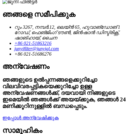
ഞങ്ങളെ സമീപിക്കുക
റൂം 3267, നമ്പർ.12, ലെയ്ൻ 65, ഹുവാങ്‌ഡോങ് 1
റോഡ്, ഫെങ്‌ജിംഗ് ടൗൺ, ജിൻഷാൻ ഡിസ്ട്രിക്റ്റ്,
ഷാങ്ഹായ്, ചൈന
+86 021-51863216
junyifilter@junyigl.com
+86 021-51686276
അന്വേഷണം
ഞങ്ങളുടെ ഉൽപ്പന്നങ്ങളെക്കുറിച്ചോ
വിലവിവരപ്പട്ടികയെക്കുറിച്ചോ ഉള്ള
അന്വേഷണങ്ങൾക്ക്, ദയവായി നിങ്ങളുടെ
ഇമെയിൽ ഞങ്ങൾക്ക് അയയ്ക്കുക, ഞങ്ങൾ 24
മണിക്കൂറിനുള്ളിൽ ബന്ധപ്പെടും.
ഇപ്പോൾ അന്വേഷിക്കുക
സാമൂഹികം