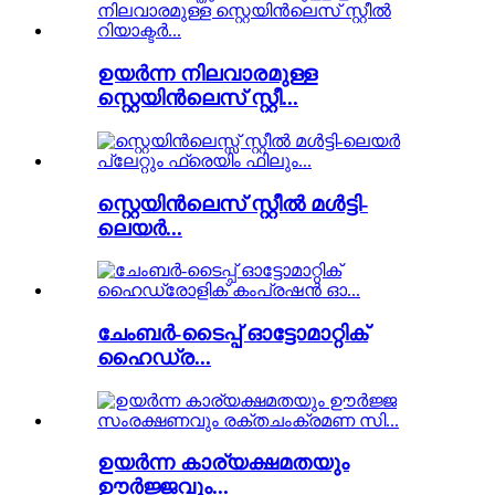
ഉയർന്ന നിലവാരമുള്ള
സ്റ്റെയിൻലെസ് സ്റ്റീ...
സ്റ്റെയിൻലെസ് സ്റ്റീൽ മൾട്ടി-
ലെയർ...
ചേംബർ-ടൈപ്പ് ഓട്ടോമാറ്റിക്
ഹൈഡ്ര...
ഉയർന്ന കാര്യക്ഷമതയും
ഊർജ്ജവും...