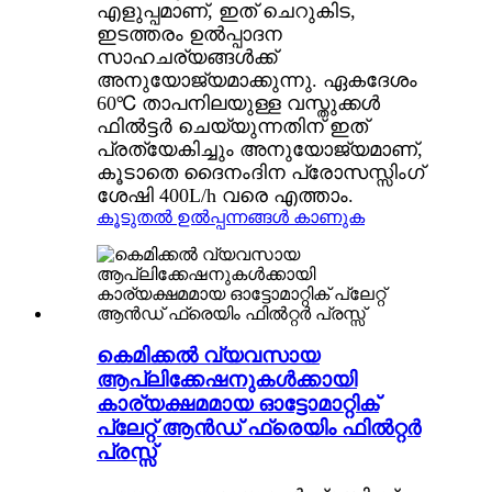
എളുപ്പമാണ്, ഇത് ചെറുകിട,
ഇടത്തരം ഉൽപ്പാദന
സാഹചര്യങ്ങൾക്ക്
അനുയോജ്യമാക്കുന്നു. ഏകദേശം
60℃ താപനിലയുള്ള വസ്തുക്കൾ
ഫിൽട്ടർ ചെയ്യുന്നതിന് ഇത്
പ്രത്യേകിച്ചും അനുയോജ്യമാണ്,
കൂടാതെ ദൈനംദിന പ്രോസസ്സിംഗ്
ശേഷി 400L/h വരെ എത്താം.
കൂടുതൽ ഉൽപ്പന്നങ്ങൾ കാണുക
കെമിക്കൽ വ്യവസായ
ആപ്ലിക്കേഷനുകൾക്കായി
കാര്യക്ഷമമായ ഓട്ടോമാറ്റിക്
പ്ലേറ്റ് ആൻഡ് ഫ്രെയിം ഫിൽറ്റർ
പ്രസ്സ്