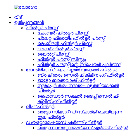
വീട്
ഉൽപ്പന്നങ്ങൾ
ഫിൽറ്റർ പ്രസ്സ്
ചേംബർ ഫിൽട്ടർ പ്രസ്സ്
പ്ലേറ്റ് ഫ്രെയിം ഫിൽട്ടർ പ്രസ്സ്
മെംബ്രൻ ഫിൽട്ടർ പ്രസ്സ്
റൗണ്ട് ഫിൽട്ടർ പ്രസ്സ്
ബെൽറ്റ് പ്രസ്സ്
ഫിൽറ്റർ പ്രസ്സ് സിസ്റ്റം
ഫിൽറ്റർ പ്രസ്സിന്റെ സ്പെയർ പാർട്സ്
യാന്ത്രിക സ്വയം വൃത്തിയാക്കൽ ഫിൽട്ടർ
ബ്രഷ് തരം സെൽഫ് ക്ലീനിംഗ് ഫിൽട്ടർ
ഓട്ടോ ബാക്ക്‌വാഷ് ഫിൽട്ടർ
സ്ക്രാപ്പർ തരം സ്വയം വൃത്തിയാക്കൽ
ഫിൽട്ടർ
ഹൈഡോർ സക്ഷൻ ടൈപ്പ് സെൽഫ്-
ക്ലീനിംഗ് ഫിൽറ്റർ
ലീഫ് ഫിൽട്ടർ
ഓട്ടോ സ്ലാഗ് ഡിസ്ചാർജ് ചെയ്യുന്ന
ഇല ഫിൽട്ടർ
ഡയറ്റോമേഷ്യസ് എർത്ത് ഫിൽട്ടർ
ഓട്ടോ ഡയറ്റോമേഷ്യസ് എർത്ത് ഫിൽട്ടർ