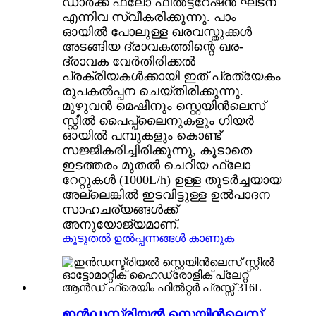
ഡാർക്ക് ഫ്ലോ ഫിൽട്ടറേഷൻ ഘടന
എന്നിവ സ്വീകരിക്കുന്നു. പാം
ഓയിൽ പോലുള്ള ഖരവസ്തുക്കൾ
അടങ്ങിയ ദ്രാവകത്തിന്റെ ഖര-
ദ്രാവക വേർതിരിക്കൽ
പ്രക്രിയകൾക്കായി ഇത് പ്രത്യേകം
രൂപകൽപ്പന ചെയ്‌തിരിക്കുന്നു.
മുഴുവൻ മെഷീനും സ്റ്റെയിൻലെസ്
സ്റ്റീൽ പൈപ്പ്‌ലൈനുകളും ഗിയർ
ഓയിൽ പമ്പുകളും കൊണ്ട്
സജ്ജീകരിച്ചിരിക്കുന്നു, കൂടാതെ
ഇടത്തരം മുതൽ ചെറിയ ഫ്ലോ
റേറ്റുകൾ (1000L/h) ഉള്ള തുടർച്ചയായ
അല്ലെങ്കിൽ ഇടവിട്ടുള്ള ഉൽ‌പാദന
സാഹചര്യങ്ങൾക്ക്
അനുയോജ്യമാണ്.
കൂടുതൽ ഉൽപ്പന്നങ്ങൾ കാണുക
ഇൻഡസ്ട്രിയൽ സ്റ്റെയിൻലെസ്